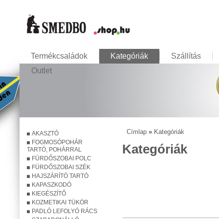
Termékcsaládok
Kategóriák
Szállítás
Outlet
Címlap
»
Kategóriák
AKASZTÓ
Jelenlegi hely
FOGMOSÓPOHÁR
Kategóriák
TARTÓ, POHÁRRAL
FÜRDŐSZOBAI POLC
FÜRDŐSZOBAI SZÉK
HAJSZÁRÍTÓ TARTÓ
KAPASZKODÓ
KIEGÉSZÍTŐ
KOZMETIKAI TÜKÖR
PADLÓ LEFOLYÓ RÁCS