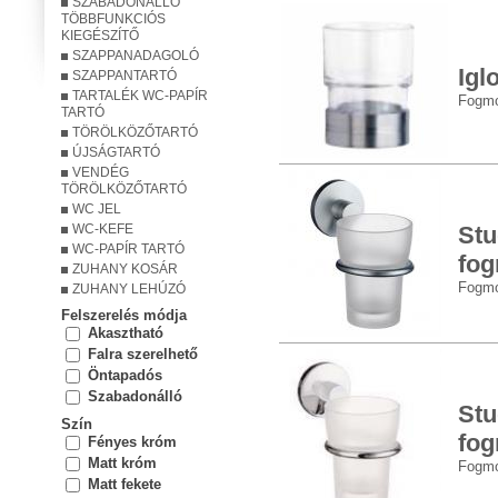
SZABADONÁLLÓ
TÖBBFUNKCIÓS
KIEGÉSZÍTŐ
SZAPPANADAGOLÓ
Igl
SZAPPANTARTÓ
TARTALÉK WC-PAPÍR
Fogmo
TARTÓ
TÖRÖLKÖZŐTARTÓ
ÚJSÁGTARTÓ
VENDÉG
TÖRÖLKÖZŐTARTÓ
WC JEL
WC-KEFE
Stu
WC-PAPÍR TARTÓ
fo
ZUHANY KOSÁR
Fogmo
ZUHANY LEHÚZÓ
Felszerelés módja
Akasztható
Falra szerelhető
Öntapadós
Szabadonálló
Stu
Szín
fo
Fényes króm
Matt króm
Fogmo
Matt fekete