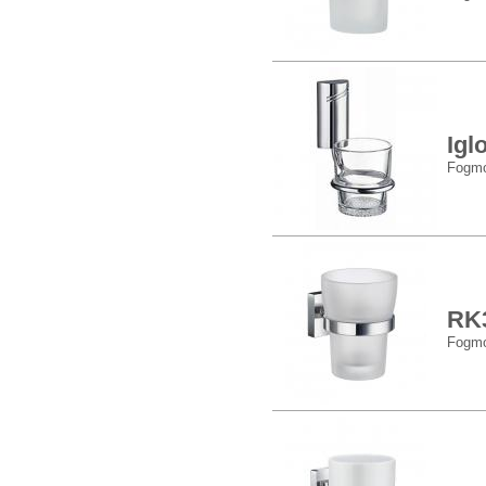
Igl
Fogmo
RK
Fogmo