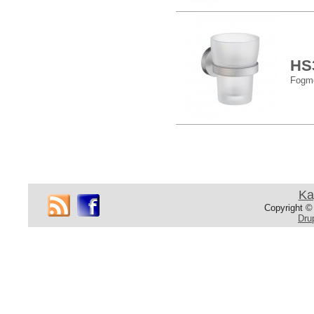
HS
Fogmo
Oldalak
Ka
Copyright ©
Dru