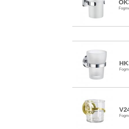
OK
Fogmo
HK
Fogmo
V2
Fogmo