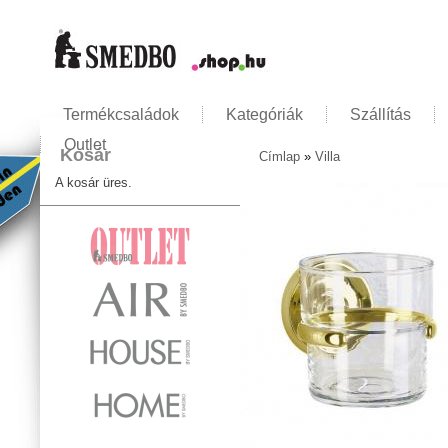
Termékcsaládok
Kategóriák
Szállítás
Outlet
Kosár
Címlap
»
Villa
Jelenlegi hely
A kosár üres.