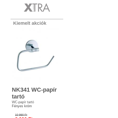
Kiemelt akciók
NK341 WC-papír
tartó
WC-papír tartó
Fényes króm
10 990 Ft