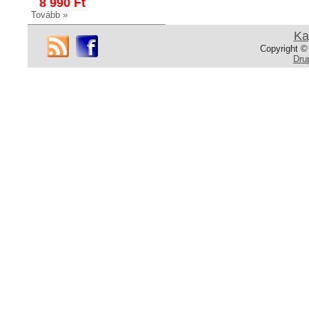
8 990 Ft
Tovább »
Ka
Copyright ©
Dru
NK347
Fürdőszobai polc
Fürdőszobai polc
Fényes króm
16 990 Ft
14 990 Ft
Tovább »