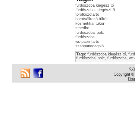
fürdőszoba kiegészítő
fürdőszobai kiegészítő
törölközőtartó
borotválkozó tükör
kozmetikai tükör
smedbo
fürdőszobai polc
fürdőszoba
wc-papír tartó
szappanadagoló
FK445 Kozmetikai
Tags:
fürdőszoba kiegészítő
für
tükör hétszeres
fürdőszobai polc
fürdőszoba
wc-
nagyítással
Ka
Kozmetikai tükör
Copyright ©
Fényes króm
Dru
58 990 Ft
49 990 Ft
Tovább »