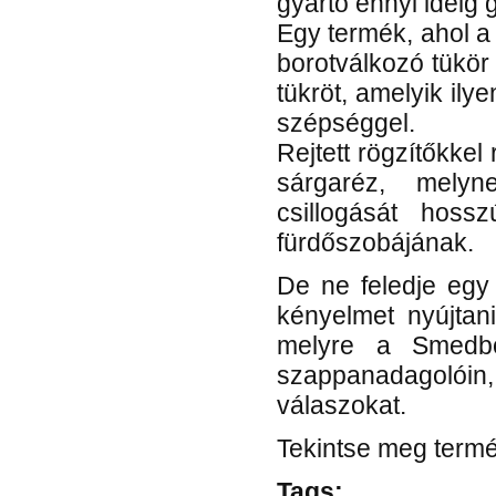
gyártó ennyi ideig g
Egy termék, ahol a 
borotválkozó tükör 
tükröt, amelyik ily
szépséggel.
Rejtett rögzítőkkel
sárgaréz, mely
csillogását hos
fürdőszobájának.
FK710 Törölköző
De ne feledje egy
szárító
kényelmet nyújtan
Törölközőtartó
Polírozott rozsdamentes acél
melyre a Smedbo 
szappanadagolói
111 990 Ft
94 990 Ft
válaszokat.
Tovább »
Tekintse meg termé
Tags: