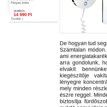
Fényes króm
16 990 Ft
14 990 Ft
Tovább »
De hogyan tud segí
Számtalan módon. B
ami energiatakarék
arra gondolunk, h
elvakít bennün
kiegészítője vak
Cabin CK347
lényegre koncentrá
Fürdőszobai polc
mely minden részle
Fürdőszobai polc
Fényes króm
észre reggel. Mind
17 990 Ft
biztosítja fürdősz
15 990 Ft
Tovább »