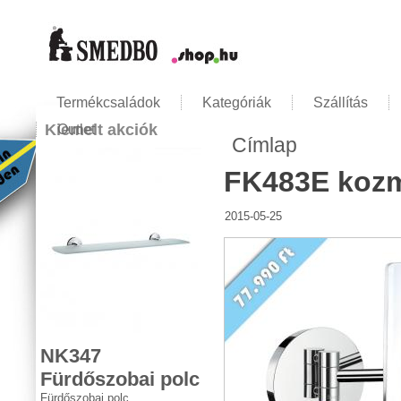
Termékcsaládok
Kategóriák
Szállítás
Kiemelt akciók
Outlet
Címlap
Jelenlegi hely
FK483E kozm
2015-05-25
NK347
Fürdőszobai polc
Fürdőszobai polc