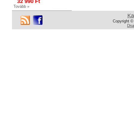
32 990 Ft
Tovább »
Ka
Copyright ©
Dru
ZK3414 WC-papír
tartó
WC-papír tartó
Fényes króm
22 990 Ft
18 990 Ft
Tovább »