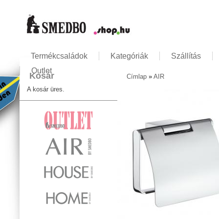
Termékcsaládok
Kategóriák
Szállítás
Outlet
Kosár
Címlap
»
AIR
Jelenlegi hely
A kosár üres.