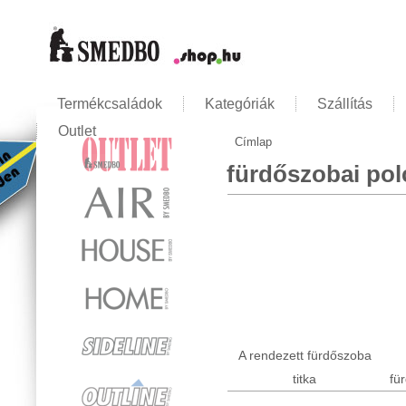
Termékcsaládok
Kategóriák
Szállítás
Outlet
Címlap
Jelenlegi hely
fürdőszobai pol
A rendezett fürdőszoba
titka
fü