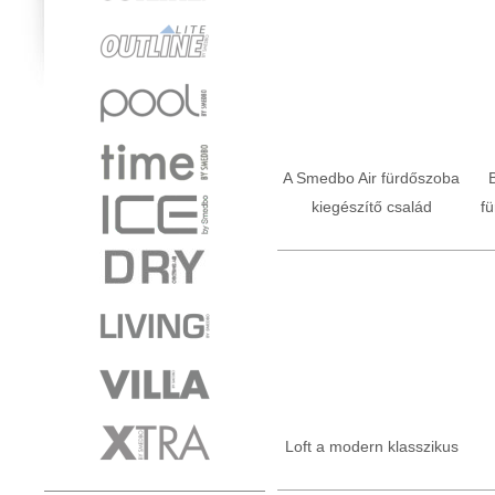
A Smedbo Air fürdőszoba
kiegészítő család
fü
Loft a modern klasszikus