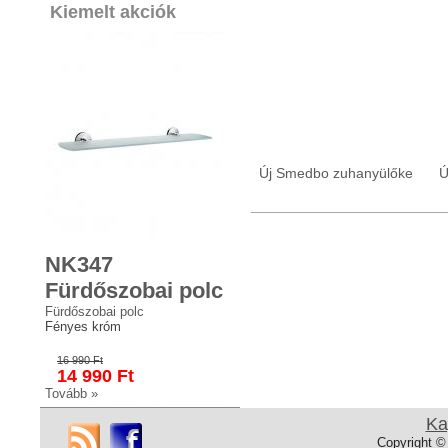
Kiemelt akciók
Új Smedbo zuhanyülőke
Ú
NK347
Fürdőszobai polc
Fürdőszobai polc
Fényes króm
16 990 Ft
14 990 Ft
Tovább »
Ka
Copyright ©