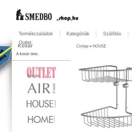
Termékcsaládok
Kategóriák
Szállítás
Outlet
Kosár
Címlap
»
HOUSE
Jelenlegi hely
A kosár üres.