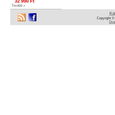
32 990 Ft
Tovább »
Ka
Copyright ©
Dru
ZK3414 WC-papír
tartó
WC-papír tartó
Fényes króm
22 990 Ft
18 990 Ft
Tovább »