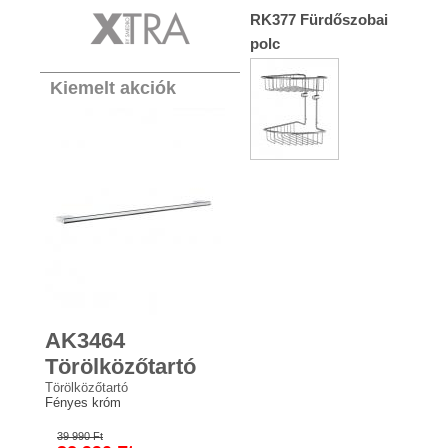
RK377 Fürdőszobai
polc
Kiemelt akciók
AK3464
Törölközőtartó
Törölközőtartó
Fényes króm
39 990 Ft