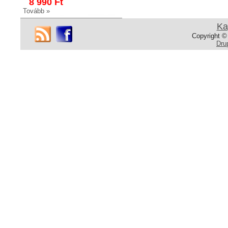
8 990 Ft
Tovább »
Ka
Copyright ©
Dru
NK347
Fürdőszobai polc
Fürdőszobai polc
Fényes króm
16 990 Ft
14 990 Ft
Tovább »