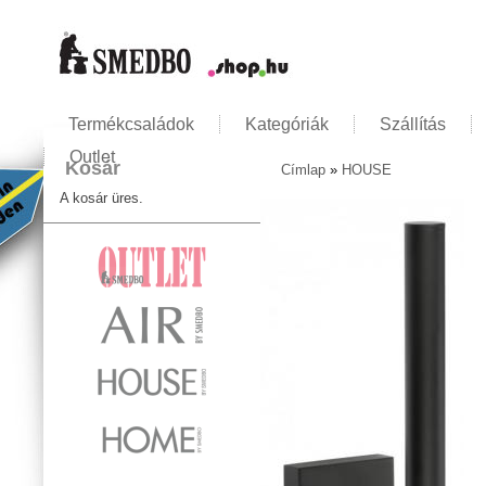
Termékcsaládok
Kategóriák
Szállítás
Outlet
Kosár
Címlap
»
HOUSE
Jelenlegi hely
A kosár üres.