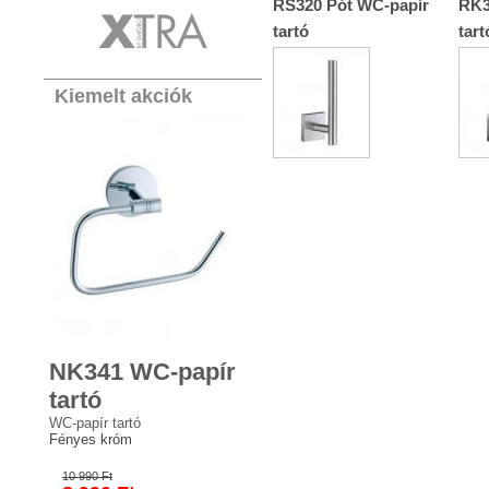
RS320 Pót WC-papír
RK3
tartó
tart
Kiemelt akciók
NK341 WC-papír
tartó
WC-papír tartó
Fényes króm
10 990 Ft