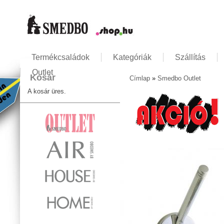
Termékcsaládok
Kategóriák
Szállítás
Outlet
Kosár
Címlap
»
Smedbo Outlet
Jelenlegi hely
A kosár üres.