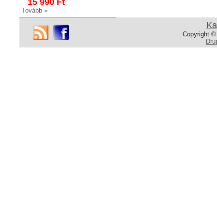
15 990 Ft
Tovább »
Ka
Copyright ©
Dru
FK710 Törölköző
szárító
Törölközőtartó
Polírozott rozsdamentes acél
111 990 Ft
94 990 Ft
Tovább »