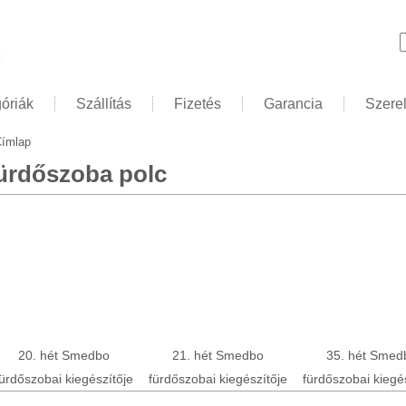
K
óriák
Szállítás
Fizetés
Garancia
Szere
ímlap
elenlegi hely
ürdőszoba polc
20. hét Smedbo
21. hét Smedbo
35. hét Smed
ürdőszobai kiegészítője
fürdőszobai kiegészítője
fürdőszobai kiegé