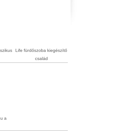
sszikus
Life fürdőszoba kiegészítő
család
u a