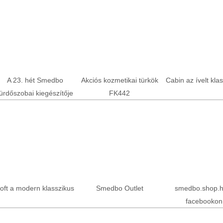
A 23. hét Smedbo
Akciós kozmetikai türkök
Cabin az ívelt kla
ürdőszobai kiegészítője
FK442
oft a modern klasszikus
Smedbo Outlet
smedbo.shop.h
facebookon