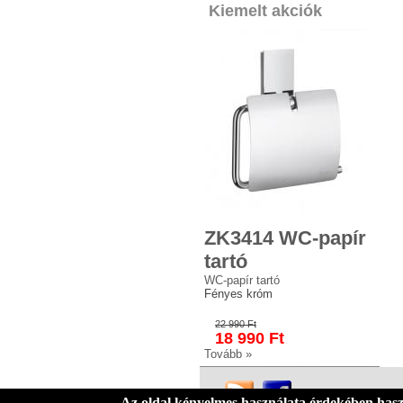
Kiemelt akciók
ZK3414 WC-papír
tartó
WC-papír tartó
Fényes króm
22 990 Ft
18 990 Ft
Tovább »
Az oldal kényelmes használata érdekében hasz