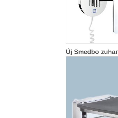
Cabin CK347
Fürdőszobai polc
Fürdőszobai polc
Fényes króm
Új Smedbo zuha
17 990 Ft
15 990 Ft
Tovább »