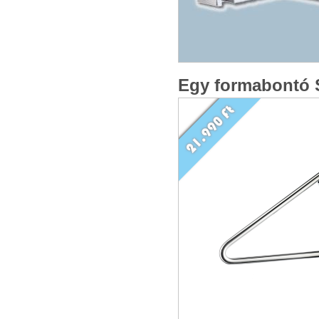
FK710 Törölköző
szárító
Törölközőtartó
Egy formabontó
Polírozott rozsdamentes acél
111 990 Ft
94 990 Ft
Tovább »
FK445 Kozmetikai