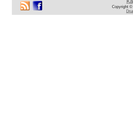
Fényes króm
Ka
Copyright ©
22 990 Ft
Dru
20 490 Ft
Tovább »
HK369
Szappanadagoló
Szappanadagoló
Fényes króm
25 990 Ft
22 990 Ft