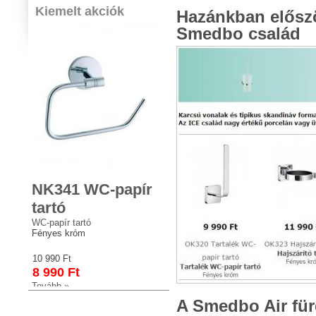
Kiemelt akciók
Hazánkban előszö
Smedbo család
NK341 WC-papír
tartó
WC-papír tartó
Fényes króm
10 990 Ft
8 990 Ft
Tovább »
A Smedbo Air für