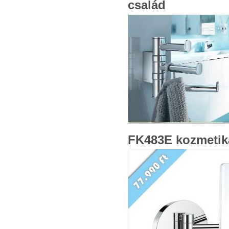
család
NK347
Fürdőszobai polc
Fürdőszobai polc
Fényes króm
FK483E kozmetik
16 990 Ft
14 990 Ft
Tovább »