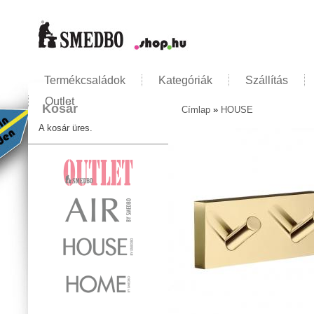
Termékcsaládok
Kategóriák
Szállítás
Outlet
Kosár
Címlap
»
HOUSE
Jelenlegi hely
A kosár üres.