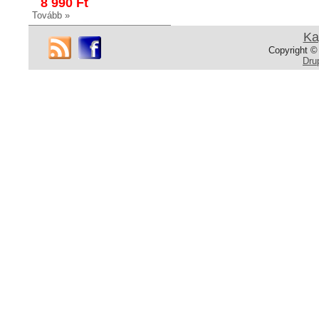
8 990 Ft
Tovább »
Ka
Copyright ©
Dru
NK347
Fürdőszobai polc
Fürdőszobai polc
Fényes króm
16 990 Ft
14 990 Ft
Tovább »