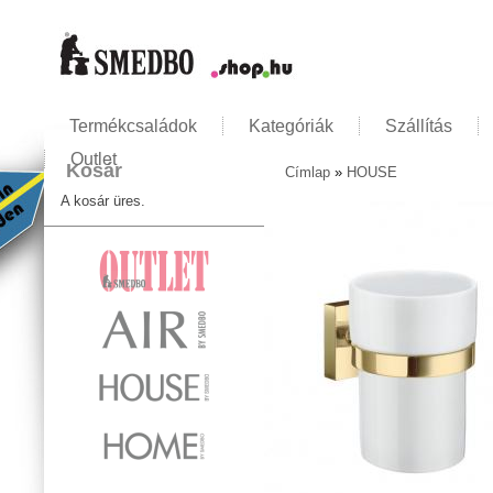
Termékcsaládok
Kategóriák
Szállítás
Outlet
Kosár
Címlap
»
HOUSE
Jelenlegi hely
A kosár üres.