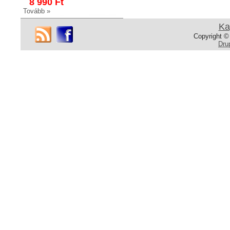
8 990 Ft
Tovább »
Ka
Copyright ©
Dru
NK347
Fürdőszobai polc
Fürdőszobai polc
Fényes króm
16 990 Ft
14 990 Ft
Tovább »