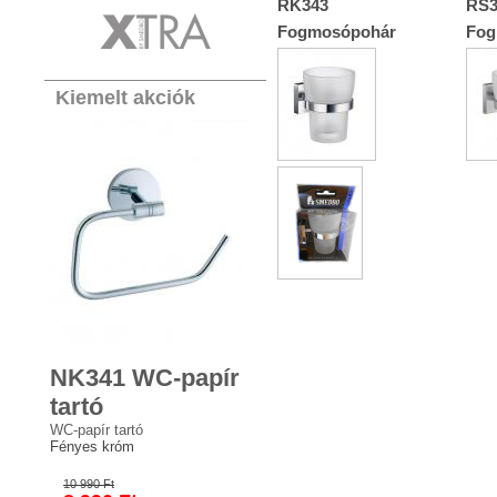
RK343
RS3
Fogmosópohár
Fog
Kiemelt akciók
NK341 WC-papír
tartó
WC-papír tartó
Fényes króm
10 990 Ft