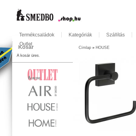
Termékcsaládok
Kategóriák
Szállítás
Outlet
Kosár
Címlap
»
HOUSE
Jelenlegi hely
A kosár üres.