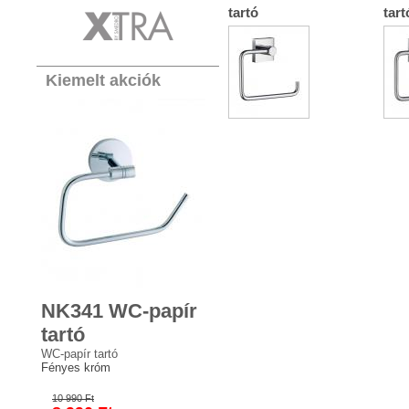
tartó
tart
Kiemelt akciók
NK341 WC-papír
tartó
WC-papír tartó
Fényes króm
10 990 Ft