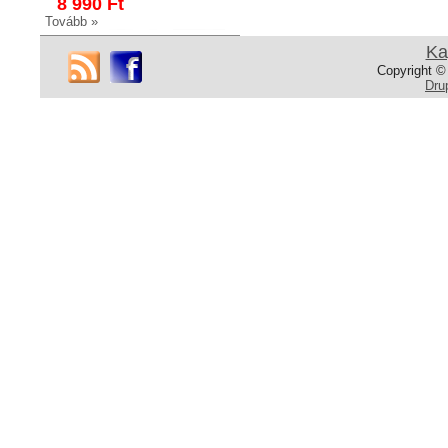
8 990 Ft
Tovább »
Ka
Copyright ©
Dru
NK347
Fürdőszobai polc
Fürdőszobai polc
Fényes króm
16 990 Ft
14 990 Ft
Tovább »