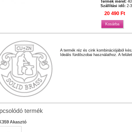
Termék méret:
40
Szállítási idő:
2-3
20 490 Ft
A termék réz és cink kombinációjából kés
Ideális fürdőszobai használathoz. A felül
pcsolódó termék
K359 Akasztó