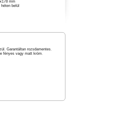
x178 mm
 héten belül
zül. Garantáltan rozsdamentes.
ete fényes vagy matt króm.