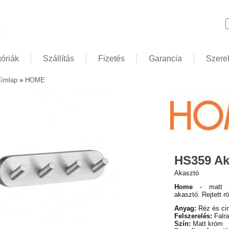
K
óriák
Szállítás
Fizetés
Garancia
Szere
ímlap
»
HOME
elenlegi hely
HS359 Ak
Akasztó
Home
- matt k
akasztó. Rejtett rö
Anyag:
Réz és ci
Felszerelés:
Falra
Szín:
Matt króm