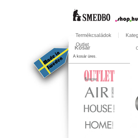
Termékcsaládok
Kateg
Outlet
Kosár
C
J
A kosár üres.