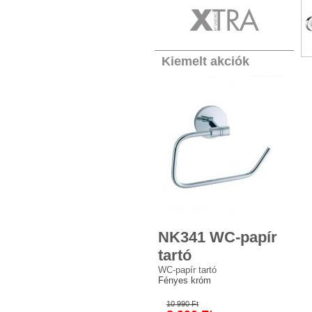
Kiemelt akciók
NK341 WC-papír
tartó
WC-papír tartó
Fényes króm
10 990 Ft