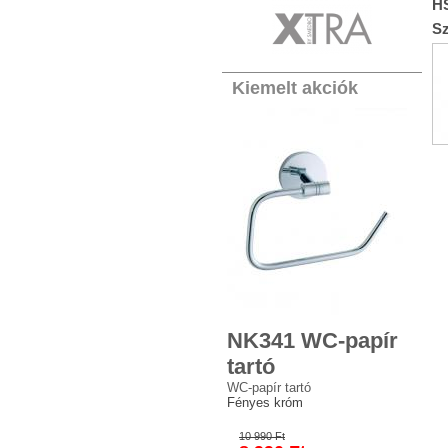
H
S
Kiemelt akciók
NK341 WC-papír
tartó
WC-papír tartó
Fényes króm
10 990 Ft