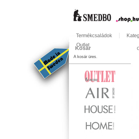
Termékcsaládok
Kateg
Outlet
Kosár
C
J
A kosár üres.