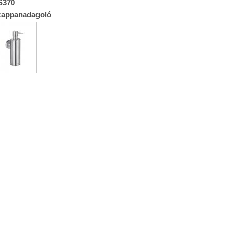
S370
zappanadagoló