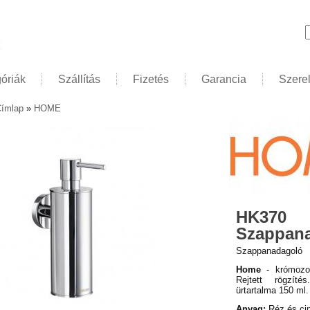
K
óriák
Szállítás
Fizetés
Garancia
Szere
ímlap
»
HOME
elenlegi hely
HK370
Szappan
Szappanadagoló
Home
- krómozot
Rejtett rögzíté
ürtartalma 150 ml.
Anyag:
Réz és ci