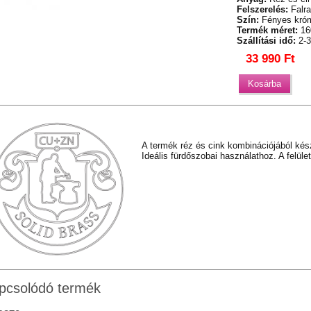
Felszerelés:
Falra
Szín:
Fényes kró
Termék méret:
16
Szállítási idő:
2-3
33 990 Ft
A termék réz és cink kombinációjából kés
Ideális fürdőszobai használathoz. A felül
pcsolódó termék