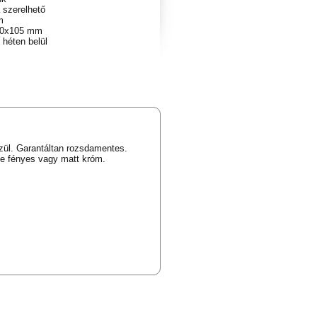
 szerelhető
m
0x105 mm
 héten belül
zül. Garantáltan rozsdamentes.
ete fényes vagy matt króm.