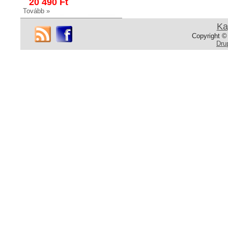
20 490 Ft
Tovább »
Ka
Copyright ©
Dru
HK369
Szappanadagoló
Szappanadagoló
Fényes króm
25 990 Ft
22 990 Ft
Tovább »