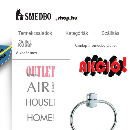
Termékcsaládok
Kategóriák
Szállítás
Outlet
Kosár
Címlap
»
Smedbo Outlet
Jelenlegi hely
A kosár üres.