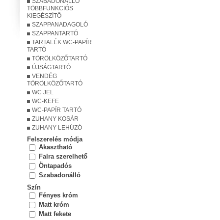
SZABADONÁLLÓ
TÖBBFUNKCIÓS
KIEGÉSZÍTŐ
SZAPPANADAGOLÓ
SZAPPANTARTÓ
TARTALÉK WC-PAPÍR
TARTÓ
TÖRÖLKÖZŐTARTÓ
ÚJSÁGTARTÓ
VENDÉG
TÖRÖLKÖZŐTARTÓ
WC JEL
WC-KEFE
WC-PAPÍR TARTÓ
ZUHANY KOSÁR
ZUHANY LEHÚZÓ
Felszerelés módja
Akasztható
Falra szerelhető
Öntapadós
Szabadonálló
Szín
Fényes króm
Matt króm
Matt fekete