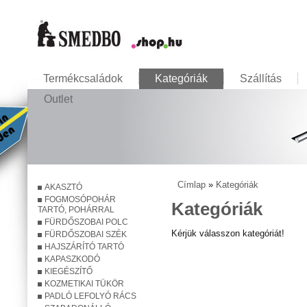
Termékcsaládok
Kategóriák
Szállítás
Outlet
Címlap
»
Kategóriák
AKASZTÓ
Jelenlegi hely
FOGMOSÓPOHÁR
Kategóriák
TARTÓ, POHÁRRAL
FÜRDŐSZOBAI POLC
Kérjük válasszon kategóriát!
FÜRDŐSZOBAI SZÉK
HAJSZÁRÍTÓ TARTÓ
KAPASZKODÓ
KIEGÉSZÍTŐ
KOZMETIKAI TÜKÖR
PADLÓ LEFOLYÓ RÁCS